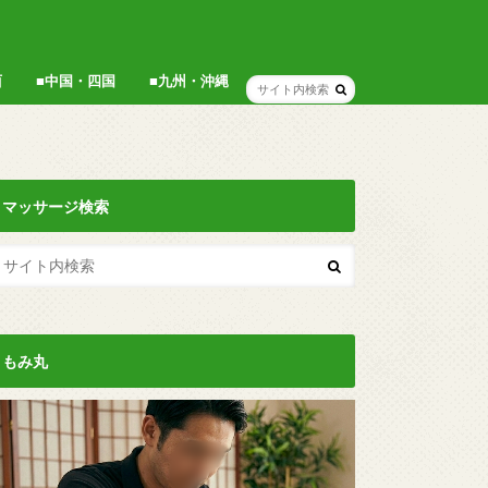
西
■中国・四国
■九州・沖縄
広島県
岡山県
香川県
福岡県
博多
沖縄
マッサージ検索
もみ丸