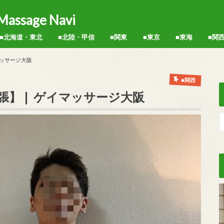
sage Navi
■北海道・東北
■北陸・甲信
■関東
■東京
■東海
■関
新宿区
中野区
渋谷区
品川区
練馬区
世田谷区
北区
墨田区
港区
池袋
秋葉原
神田
上野
西日暮里
台東区
名古屋
静岡
大阪
京都
兵庫
マッサージ大阪
■関西
出張】❘ ゲイマッサージ大阪