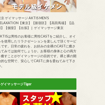
京 ゲイマッサージ AKTIS MEN’S
RELAXATION【東京】【新宿区】【高田馬場】【品
川】【個室】【出張】❘ ゲイマッサージ東京
AKTISは男性のお客様に男性CASTをご紹介し、オイ
ルを使用したリラクゼーションを楽しんで頂くサービ
スです。日常の疲れを、お好みの全裸のCASTに癒さ
れてみては如何でしょうか。お客様の身体と心の両方
を癒すことがゲイマッサージの目的です。裸と裸の開
放的な空間で、安心してCASTに身を委ねてみて下さ
い。
ゲイマッサージTiger