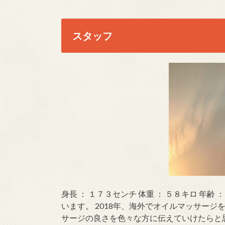
スタッフ
身長 ： １７３センチ 体重 ： ５８キロ 年齢 
います。 2018年、海外でオイルマッサージ
サージの良さを色々な方に伝えていけたらと