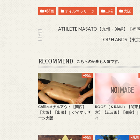
■関西
オイルマッサージ
出張
大阪
ATHLETE MASATO【九州・沖縄】
TOP H ANDS
RECOMMEND
こちらの記事も人気です。
■関西
Chill out チルアウト【関西】
ROOF （ & RAIN ）【関
【大阪】【出張】❘ ゲイマッサ
京】【五反田】【個室】❘
ージ大阪
イ…
■関西
■九州