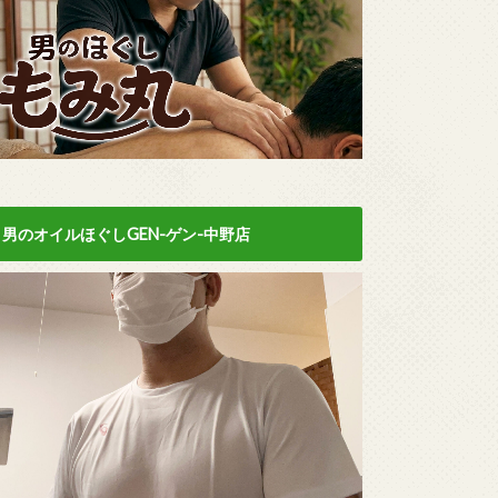
男のオイルほぐしGEN-ゲン-中野店