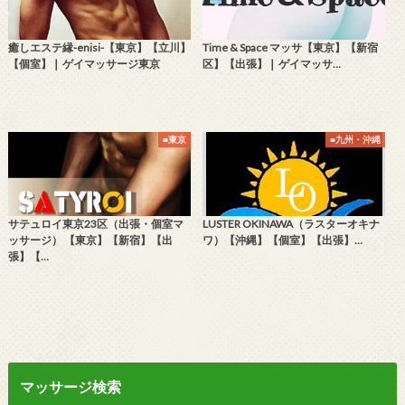
癒しエステ縁-enisi-【東京】【立川】
Time & Space マッサ【東京】【新宿
【個室】❘ ゲイマッサージ東京
区】【出張】❘ ゲイマッサ…
■東京
■九州・沖縄
サテュロイ東京23区（出張・個室マ
LUSTER OKINAWA（ラスターオキナ
ッサージ） 【東京】【新宿】【出
ワ）【沖縄】【個室】【出張】…
張】【…
マッサージ検索