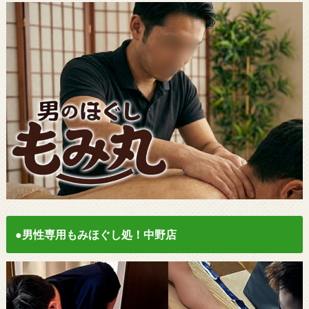
●男性専用もみほぐし処！中野店