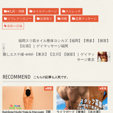
■九州・沖縄
オイルマッサージ
ストレッチ
リフレクソロジー
出張有り
沖縄
足裏マッサージ
最新の店舗
福岡スリ筋オイル整体ヨシカズ【福岡】【博多】【個室】
【出張】❘ ゲイマッサージ福岡
癒しエステ縁-enisi-【東京】【立川】【個室】❘ ゲイマッ
サージ東京
RECOMMEND
こちらの記事も人気です。
■関東
■東海
Rainbow Nude Yoga & Massage 【関
ライフガード【東海】【名古屋】