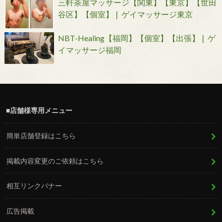
三軒茶屋マッサージ【関東】【東京】【世田
谷区】【個室】❘ ゲイマッサージ東京
NBT-Healing【福岡】【個室】【出張】❘ ゲ
イマッサージ福岡
■店舗様専用メニュー
簡単店舗登録はこちら
掲載内容変更のご依頼はこちら
相互リンクバナー
広告掲載