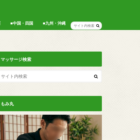
西
■中国・四国
■九州・沖縄
広島県
岡山県
香川県
福岡県
博多
沖縄
マッサージ検索
もみ丸