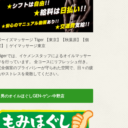
ボーイズマッサージ Tiger 【東京】【秋葉原】【個
室】❘ ゲイマッサージ東京
Tigerでは、イケメンスタッフによるオイルマッサー
ジを行っています。 全コースにリフレッシュ付き。
完全個室のプライバシーが守られた空間で、日々の疲
れやストレスを発散してください。
男のオイルほぐしGEN-ゲン-中野店