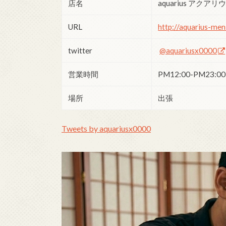
店名
aquarius アクアリ
URL
http://aquarius-men
twitter
@aquariusx0000
営業時間
PM12:00-PM23:00
場所
出張
Tweets by aquariusx0000