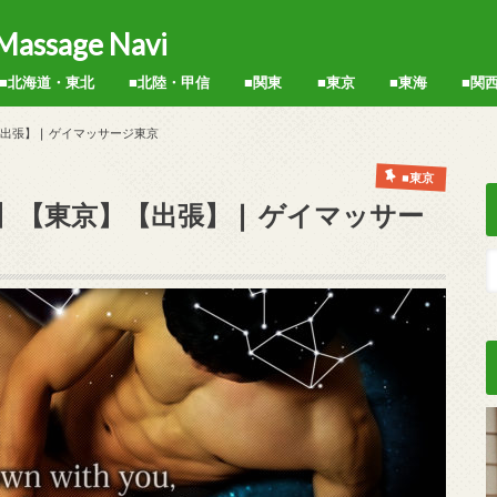
sage Navi
■北海道・東北
■北陸・甲信
■関東
■東京
■東海
■関
新宿区
中野区
渋谷区
品川区
練馬区
世田谷区
北区
墨田区
港区
池袋
秋葉原
神田
上野
西日暮里
台東区
名古屋
静岡
大阪
京都
兵庫
】【出張】❘ ゲイマッサージ東京
■東京
関東】【東京】【出張】❘ ゲイマッサー