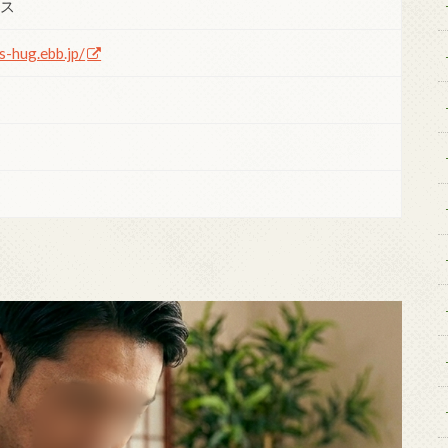
ウス
s-hug.ebb.jp/