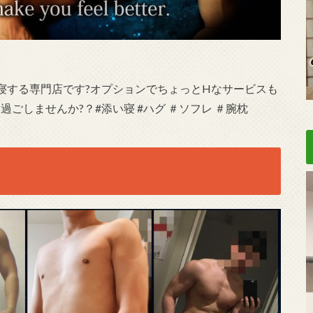
寝する専門店です?オプションでちょっとHなサービスも
ごしませんか?？#添い寝 #ハグ ＃ソフレ ＃腕枕