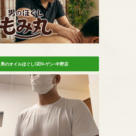
男のオイルほぐしGEN-ゲン-中野店