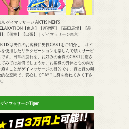
京 ゲイマッサージ AKTIS MEN’S
RELAXATION【東京】【新宿区】【高田馬場】【品
川】【個室】【出張】❘ ゲイマッサージ東京
AKTISは男性のお客様に男性CASTをご紹介し、オイ
ルを使用したリラクゼーションを楽しんで頂くサービ
スです。日常の疲れを、お好みの全裸のCASTに癒さ
れてみては如何でしょうか。お客様の身体と心の両方
を癒すことがゲイマッサージの目的です。裸と裸の開
放的な空間で、安心してCASTに身を委ねてみて下さ
い。
ゲイマッサージTiger