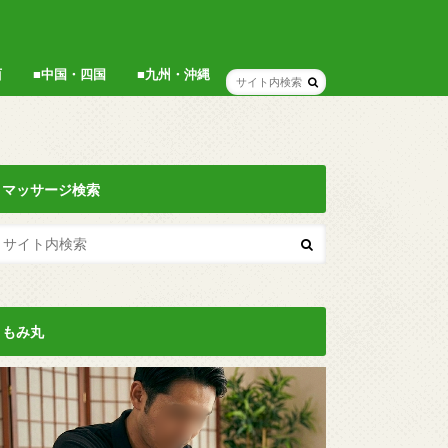
西
■中国・四国
■九州・沖縄
広島県
岡山県
香川県
福岡県
博多
沖縄
マッサージ検索
もみ丸