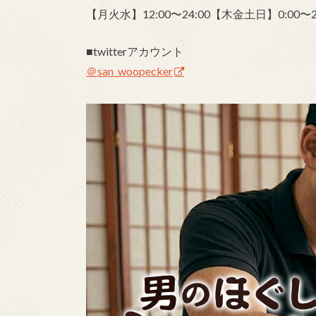
【月火水】12:00〜24:00【木金土日】0:00〜24
■twitterアカウント
＠san_woopecker