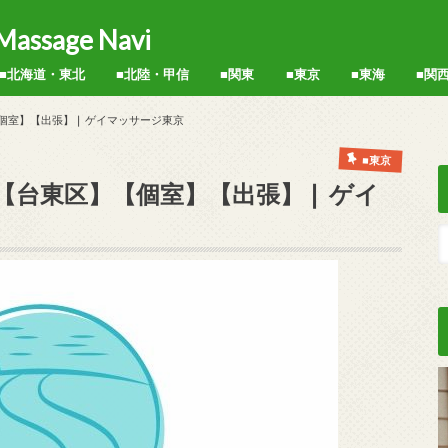
sage Navi
■北海道・東北
■北陸・甲信
■関東
■東京
■東海
■関
新宿区
中野区
渋谷区
品川区
練馬区
世田谷区
北区
墨田区
港区
池袋
秋葉原
神田
上野
西日暮里
台東区
名古屋
静岡
大阪
京都
兵庫
個室】【出張】❘ ゲイマッサージ東京
■東京
【台東区】【個室】【出張】❘ ゲイ