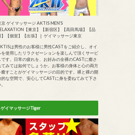
京 ゲイマッサージ AKTIS MEN’S
RELAXATION【東京】【新宿区】【高田馬場】【品
川】【個室】【出張】❘ ゲイマッサージ東京
AKTISは男性のお客様に男性CASTをご紹介し、オイ
ルを使用したリラクゼーションを楽しんで頂くサービ
スです。日常の疲れを、お好みの全裸のCASTに癒さ
れてみては如何でしょうか。お客様の身体と心の両方
を癒すことがゲイマッサージの目的です。裸と裸の開
放的な空間で、安心してCASTに身を委ねてみて下さ
い。
ゲイマッサージTiger