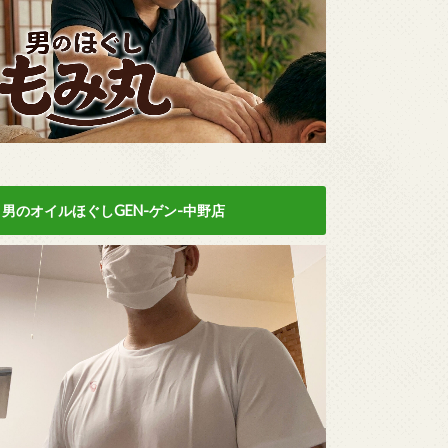
男のオイルほぐしGEN-ゲン-中野店