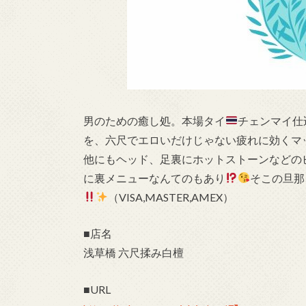
男のための癒し処。本場タイ
チェンマイ仕
を、六尺でエロいだけじゃない疲れに効くマ
他にもヘッド、足裏にホットストーンなどの
に裏メニューなんてのもあり
そこの旦那
（VISA,MASTER,AMEX）
■店名
浅草橋 六尺揉み白檀
■URL