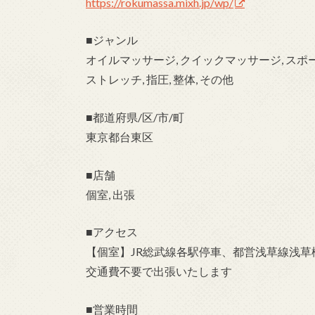
https://rokumassa.mixh.jp/wp/
■ジャンル
オイルマッサージ, クイックマッサージ, スポ
ストレッチ, 指圧, 整体, その他
■都道府県/区/市/町
東京都台東区
■店舗
個室, 出張
■アクセス
【個室】JR総武線各駅停車、都営浅草線浅草
交通費不要で出張いたします
■営業時間