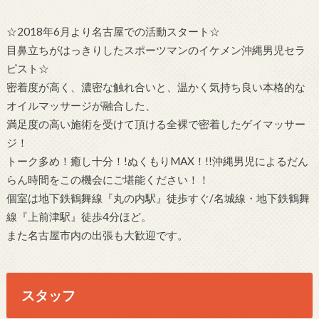
☆2018年6月より名古屋での活動スタート☆
目鼻立ちがはっきりしたスポーツマンのイケメン沖縄男児セラ
ピスト☆
密着度が高く、濃密な触れ合いと、温かく気持ち良い本格的な
オイルマッサージが融合した、
満足度の高い施術を受けて頂ける全裸で密着したゲイマッサー
ジ！
トーク多め！癒し十分！!ぬくもりMAX！!!沖縄男児によるだん
らん時間をこの機会にご堪能ください！！
個室は地下鉄鶴舞線『丸の内駅』徒歩すぐ/名城線・地下鉄鶴舞
線『上前津駅』徒歩4分ほど。
また名古屋市内の出張も大歓迎です。
スタッフ