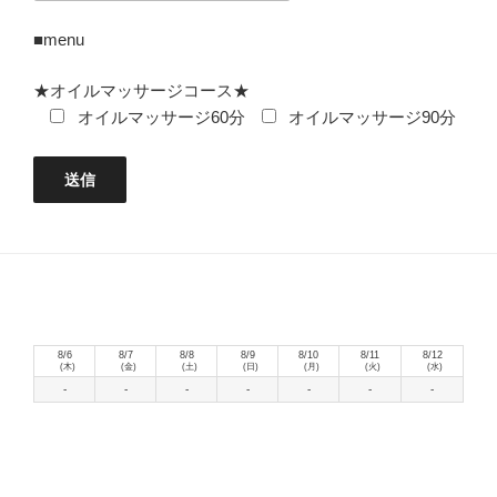
■menu
★オイルマッサージコース★
オイルマッサージ60分
オイルマッサージ90分
8/6
8/7
8/8
8/9
8/10
8/11
8/12
(木)
(金)
(土)
(日)
(月)
(火)
(水)
-
-
-
-
-
-
-