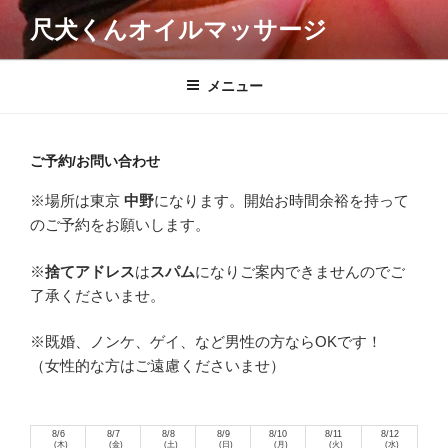
コ
尺犬くんオイルマッサージ
ン
テ
ン
メニュー
ツ
へ
ス
ご予約/お問い合わせ
キ
※場所は東京
中野
になります。開始お時間余裕を持って
ッ
のご予約をお願いします。
プ
※
捨てアドレス
は
スパム
になりご案内できませんのでご
了承くださいませ。
※既婚、ノンケ、ゲイ、など男性の方ならOKです！
（女性的な方はご遠慮くださいませ）
8/6
8/7
8/8
8/9
8/10
8/11
8/12
(木)
(金)
(土)
(日)
(月)
(火)
(水)