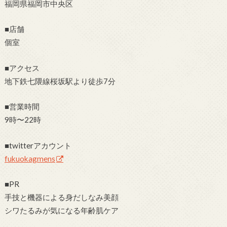
福岡県福岡市中央区
■店舗
個室
■アクセス
地下鉄七隈線桜坂駅より徒歩7分
■営業時間
9時〜22時
■twitterアカウント
fukuokagmens
■PR
手技と機器による身だしなみ美顔
シワたるみが気になる年齢肌ケア