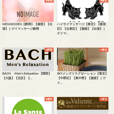
■東海
■東京
MENS BODEN【静岡】【個室】【出
ハイサイマッサージ【東京】【新宿
張】❘ ゲイマッサージ静岡
区】【台東区】【個室】【出張】❘
ゲイマ…
■関西
■東京
BACH -Men’s Relaxation-【関西】
SKYメンズリラグゼーション【東京】
【大阪】【北区】【…
【中野区】【東中野】【個室】❘ ゲ
イ…
■東京
■東京