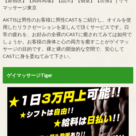
【新宿区】【高田馬場】【品川】【個室】【出張】❘ ゲイ
マッサージ東京
AKTISは男性のお客様に男性CASTをご紹介し、オイルを使
用したリラクゼーションを楽しんで頂くサービスです。日
常の疲れを、お好みの全裸のCASTに癒されてみては如何で
しょうか。お客様の身体と心の両方を癒すことがゲイマッ
サージの目的です。裸と裸の開放的な空間で、安心して
CASTに身を委ねてみて下さい。
ゲイマッサージTiger